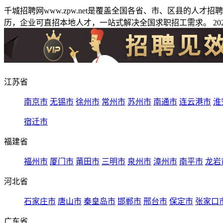
千城招聘网www.zpw.net是覆盖全国各省、市、区县的人
历，企业可直招本地人才，一站式解决全国求职招工需求。 2026
江苏省
南京市
无锡市
徐州市
常州市
苏州市
南通市
连云港市
淮
宿迁市
福建省
福州市
厦门市
莆田市
三明市
泉州市
漳州市
南平市
龙岩
河北省
石家庄市
唐山市
秦皇岛市
邯郸市
邢台市
保定市
张家口
广东省