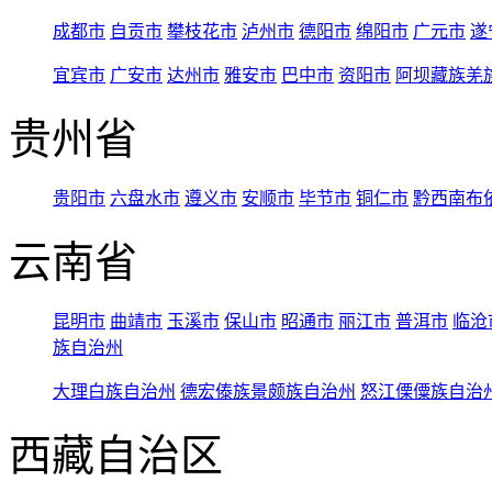
成都市
自贡市
攀枝花市
泸州市
德阳市
绵阳市
广元市
遂
宜宾市
广安市
达州市
雅安市
巴中市
资阳市
阿坝藏族羌
贵州省
贵阳市
六盘水市
遵义市
安顺市
毕节市
铜仁市
黔西南布
云南省
昆明市
曲靖市
玉溪市
保山市
昭通市
丽江市
普洱市
临沧
族自治州
大理白族自治州
德宏傣族景颇族自治州
怒江傈僳族自治
西藏自治区