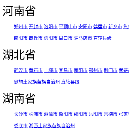
河南省
郑州市
开封市
洛阳市
平顶山市
安阳市
鹤壁市
新乡市
焦
南阳市
商丘市
信阳市
周口市
驻马店市
直辖县级
湖北省
武汉市
黄石市
十堰市
宜昌市
襄阳市
鄂州市
荆门市
孝感
恩施土家族苗族自治州
直辖县级
湖南省
长沙市
株洲市
湘潭市
衡阳市
邵阳市
岳阳市
常德市
张家
娄底市
湘西土家族苗族自治州