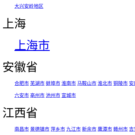
大兴安岭地区
上海
上海市
安徽省
合肥市
芜湖市
蚌埠市
淮南市
马鞍山市
淮北市
铜陵市
安
六安市
亳州市
池州市
宣城市
江西省
南昌市
景德镇市
萍乡市
九江市
新余市
鹰潭市
赣州市
吉