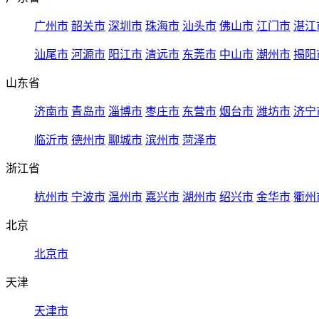
广州市
韶关市
深圳市
珠海市
汕头市
佛山市
江门市
湛江
汕尾市
河源市
阳江市
清远市
东莞市
中山市
潮州市
揭阳
山东省
济南市
青岛市
淄博市
枣庄市
东营市
烟台市
潍坊市
济宁
临沂市
德州市
聊城市
滨州市
菏泽市
浙江省
杭州市
宁波市
温州市
嘉兴市
湖州市
绍兴市
金华市
衢州
北京
北京市
天津
天津市