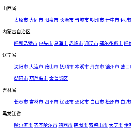
山西省
太原市
大同市
阳泉市
长治市
晋城市
朔州市
晋中市
运城
内蒙古自治区
呼和浩特市
包头市
乌海市
赤峰市
通辽市
鄂尔多斯市
呼
辽宁省
沈阳市
大连市
鞍山市
抚顺市
本溪市
丹东市
锦州市
营口
朝阳市
葫芦岛市
金普新区
吉林省
长春市
吉林市
四平市
辽源市
通化市
白山市
松原市
白城
黑龙江省
哈尔滨市
齐齐哈尔市
鸡西市
鹤岗市
双鸭山市
大庆市
伊