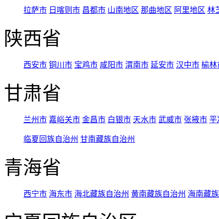
拉萨市
日喀则市
昌都市
山南地区
那曲地区
阿里地区
林
陕西省
西安市
铜川市
宝鸡市
咸阳市
渭南市
延安市
汉中市
榆林
甘肃省
兰州市
嘉峪关市
金昌市
白银市
天水市
武威市
张掖市
平
临夏回族自治州
甘南藏族自治州
青海省
西宁市
海东市
海北藏族自治州
黄南藏族自治州
海南藏族