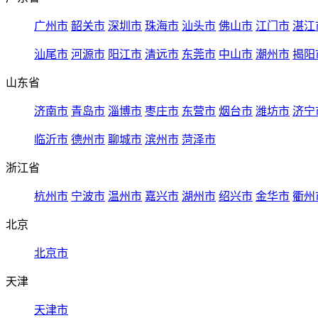
广州市
韶关市
深圳市
珠海市
汕头市
佛山市
江门市
湛江
汕尾市
河源市
阳江市
清远市
东莞市
中山市
潮州市
揭阳
山东省
济南市
青岛市
淄博市
枣庄市
东营市
烟台市
潍坊市
济宁
临沂市
德州市
聊城市
滨州市
菏泽市
浙江省
杭州市
宁波市
温州市
嘉兴市
湖州市
绍兴市
金华市
衢州
北京
北京市
天津
天津市