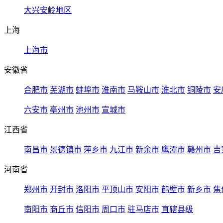
大兴安岭地区
上海
上海市
安徽省
合肥市
芜湖市
蚌埠市
淮南市
马鞍山市
淮北市
铜陵市
安
六安市
亳州市
池州市
宣城市
江西省
南昌市
景德镇市
萍乡市
九江市
新余市
鹰潭市
赣州市
吉
河南省
郑州市
开封市
洛阳市
平顶山市
安阳市
鹤壁市
新乡市
焦
南阳市
商丘市
信阳市
周口市
驻马店市
直辖县级