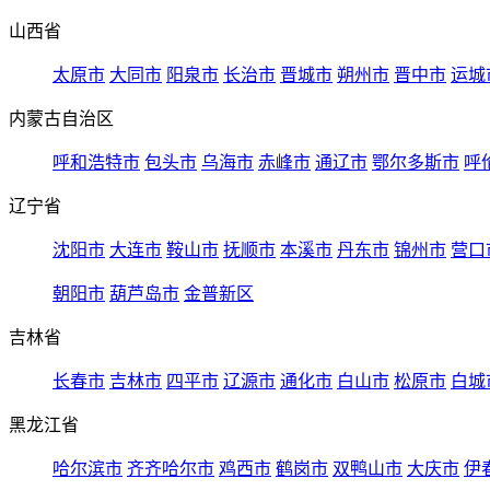
山西省
太原市
大同市
阳泉市
长治市
晋城市
朔州市
晋中市
运城
内蒙古自治区
呼和浩特市
包头市
乌海市
赤峰市
通辽市
鄂尔多斯市
呼
辽宁省
沈阳市
大连市
鞍山市
抚顺市
本溪市
丹东市
锦州市
营口
朝阳市
葫芦岛市
金普新区
吉林省
长春市
吉林市
四平市
辽源市
通化市
白山市
松原市
白城
黑龙江省
哈尔滨市
齐齐哈尔市
鸡西市
鹤岗市
双鸭山市
大庆市
伊