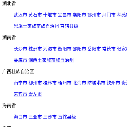
湖北省
武汉市
黄石市
十堰市
宜昌市
襄阳市
鄂州市
荆门市
孝感
恩施土家族苗族自治州
直辖县级
湖南省
长沙市
株洲市
湘潭市
衡阳市
邵阳市
岳阳市
常德市
张家
娄底市
湘西土家族苗族自治州
广西壮族自治区
南宁市
柳州市
桂林市
梧州市
北海市
防城港市
钦州市
贵
来宾市
崇左市
海南省
海口市
三亚市
三沙市
直辖县级