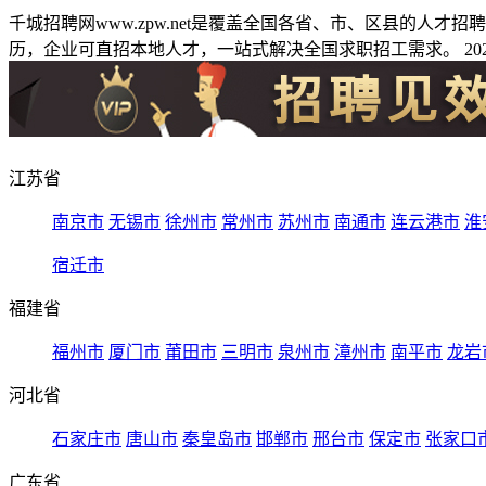
千城招聘网www.zpw.net是覆盖全国各省、市、区县的人
历，企业可直招本地人才，一站式解决全国求职招工需求。 2026
江苏省
南京市
无锡市
徐州市
常州市
苏州市
南通市
连云港市
淮
宿迁市
福建省
福州市
厦门市
莆田市
三明市
泉州市
漳州市
南平市
龙岩
河北省
石家庄市
唐山市
秦皇岛市
邯郸市
邢台市
保定市
张家口
广东省