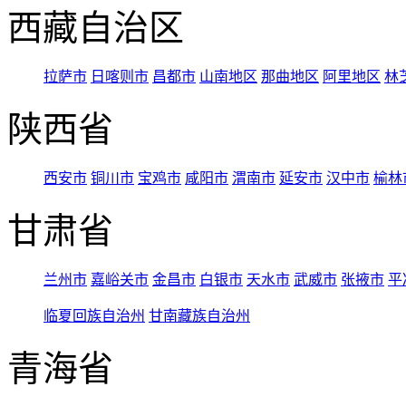
西藏自治区
拉萨市
日喀则市
昌都市
山南地区
那曲地区
阿里地区
林
陕西省
西安市
铜川市
宝鸡市
咸阳市
渭南市
延安市
汉中市
榆林
甘肃省
兰州市
嘉峪关市
金昌市
白银市
天水市
武威市
张掖市
平
临夏回族自治州
甘南藏族自治州
青海省