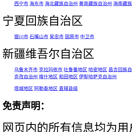
西宁市
海东市
海北藏族自治州
黄南藏族自治州
海南藏族
宁夏回族自治区
银川市
石嘴山市
吴忠市
固原市
中卫市
新疆维吾尔自治区
乌鲁木齐市
克拉玛依市
吐鲁番地区
哈密地区
昌吉回族自
克孜自治州
喀什地区
和田地区
伊犁哈萨克自治州
塔城地区
阿勒泰地区
直辖县级
免责声明：
网页内的所有信息均为用