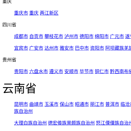
重庆
重庆市
重庆
两江新区
四川省
成都市
自贡市
攀枝花市
泸州市
德阳市
绵阳市
广元市
遂
宜宾市
广安市
达州市
雅安市
巴中市
资阳市
阿坝藏族羌
贵州省
贵阳市
六盘水市
遵义市
安顺市
毕节市
铜仁市
黔西南布
云南省
昆明市
曲靖市
玉溪市
保山市
昭通市
丽江市
普洱市
临沧
族自治州
大理白族自治州
德宏傣族景颇族自治州
怒江傈僳族自治