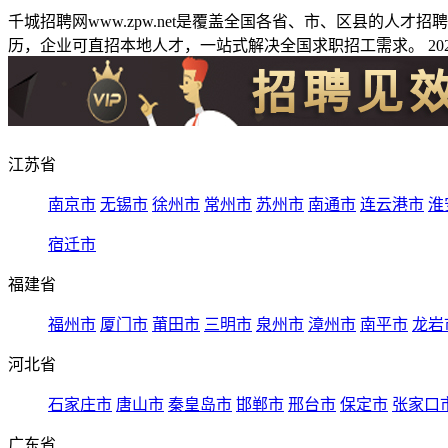
千城招聘网www.zpw.net是覆盖全国各省、市、区县的人
历，企业可直招本地人才，一站式解决全国求职招工需求。 2026
江苏省
南京市
无锡市
徐州市
常州市
苏州市
南通市
连云港市
淮
宿迁市
福建省
福州市
厦门市
莆田市
三明市
泉州市
漳州市
南平市
龙岩
河北省
石家庄市
唐山市
秦皇岛市
邯郸市
邢台市
保定市
张家口
广东省