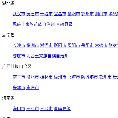
湖北省
武汉市
黄石市
十堰市
宜昌市
襄阳市
鄂州市
荆门市
孝感
恩施土家族苗族自治州
直辖县级
湖南省
长沙市
株洲市
湘潭市
衡阳市
邵阳市
岳阳市
常德市
张家
娄底市
湘西土家族苗族自治州
广西壮族自治区
南宁市
柳州市
桂林市
梧州市
北海市
防城港市
钦州市
贵
来宾市
崇左市
海南省
海口市
三亚市
三沙市
直辖县级