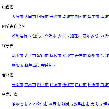
山西省
太原市
大同市
阳泉市
长治市
晋城市
朔州市
晋中市
运城
内蒙古自治区
呼和浩特市
包头市
乌海市
赤峰市
通辽市
鄂尔多斯市
呼
辽宁省
沈阳市
大连市
鞍山市
抚顺市
本溪市
丹东市
锦州市
营口
朝阳市
葫芦岛市
金普新区
吉林省
长春市
吉林市
四平市
辽源市
通化市
白山市
松原市
白城
黑龙江省
哈尔滨市
齐齐哈尔市
鸡西市
鹤岗市
双鸭山市
大庆市
伊