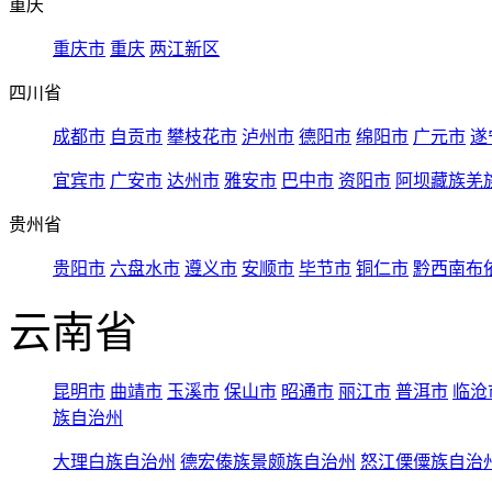
重庆
重庆市
重庆
两江新区
四川省
成都市
自贡市
攀枝花市
泸州市
德阳市
绵阳市
广元市
遂
宜宾市
广安市
达州市
雅安市
巴中市
资阳市
阿坝藏族羌
贵州省
贵阳市
六盘水市
遵义市
安顺市
毕节市
铜仁市
黔西南布
云南省
昆明市
曲靖市
玉溪市
保山市
昭通市
丽江市
普洱市
临沧
族自治州
大理白族自治州
德宏傣族景颇族自治州
怒江傈僳族自治