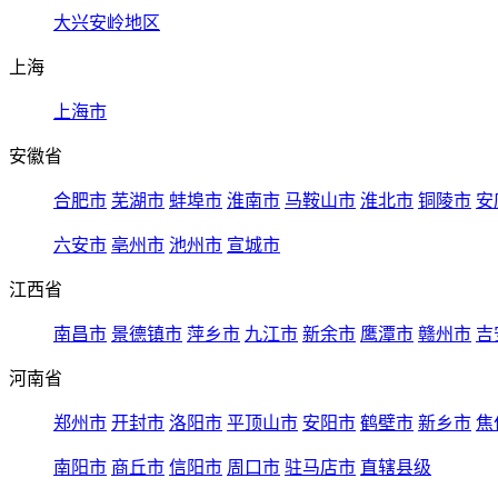
大兴安岭地区
上海
上海市
安徽省
合肥市
芜湖市
蚌埠市
淮南市
马鞍山市
淮北市
铜陵市
安
六安市
亳州市
池州市
宣城市
江西省
南昌市
景德镇市
萍乡市
九江市
新余市
鹰潭市
赣州市
吉
河南省
郑州市
开封市
洛阳市
平顶山市
安阳市
鹤壁市
新乡市
焦
南阳市
商丘市
信阳市
周口市
驻马店市
直辖县级