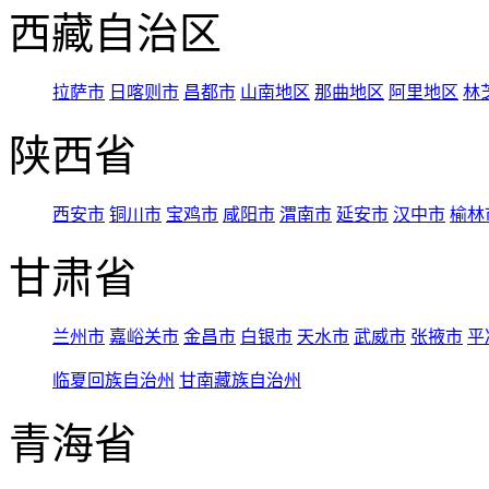
西藏自治区
拉萨市
日喀则市
昌都市
山南地区
那曲地区
阿里地区
林
陕西省
西安市
铜川市
宝鸡市
咸阳市
渭南市
延安市
汉中市
榆林
甘肃省
兰州市
嘉峪关市
金昌市
白银市
天水市
武威市
张掖市
平
临夏回族自治州
甘南藏族自治州
青海省