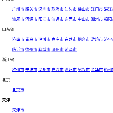
广州市
韶关市
深圳市
珠海市
汕头市
佛山市
江门市
湛江
汕尾市
河源市
阳江市
清远市
东莞市
中山市
潮州市
揭阳
山东省
济南市
青岛市
淄博市
枣庄市
东营市
烟台市
潍坊市
济宁
临沂市
德州市
聊城市
滨州市
菏泽市
浙江省
杭州市
宁波市
温州市
嘉兴市
湖州市
绍兴市
金华市
衢州
北京
北京市
天津
天津市