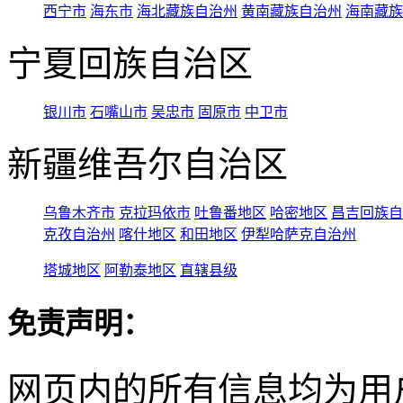
西宁市
海东市
海北藏族自治州
黄南藏族自治州
海南藏族
宁夏回族自治区
银川市
石嘴山市
吴忠市
固原市
中卫市
新疆维吾尔自治区
乌鲁木齐市
克拉玛依市
吐鲁番地区
哈密地区
昌吉回族自
克孜自治州
喀什地区
和田地区
伊犁哈萨克自治州
塔城地区
阿勒泰地区
直辖县级
免责声明：
网页内的所有信息均为用