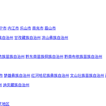
宁市
内江市
乐山市
南充市
眉山市
族自治州
甘孜藏族自治州
凉山彝族自治州
依族苗族自治州
黔东南苗族侗族自治州
黔南布依族苗族自治州
市
楚雄彝族自治州
红河哈尼族彝族自治州
文山壮族苗族自治州
州
迪庆藏族自治州
芝地区