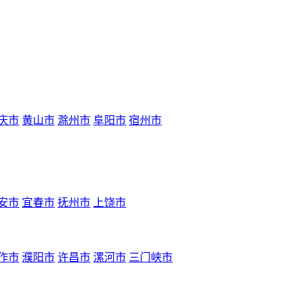
庆市
黄山市
滁州市
阜阳市
宿州市
安市
宜春市
抚州市
上饶市
作市
濮阳市
许昌市
漯河市
三门峡市