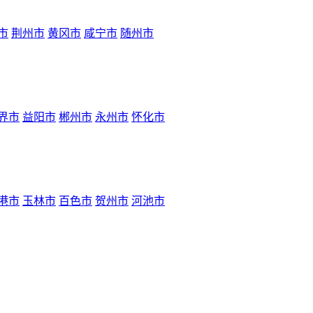
市
荆州市
黄冈市
咸宁市
随州市
界市
益阳市
郴州市
永州市
怀化市
港市
玉林市
百色市
贺州市
河池市