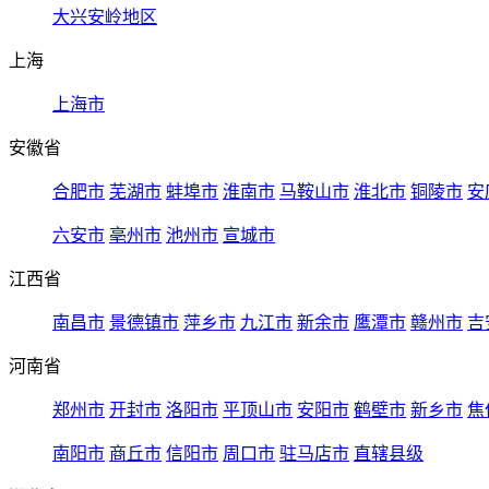
大兴安岭地区
上海
上海市
安徽省
合肥市
芜湖市
蚌埠市
淮南市
马鞍山市
淮北市
铜陵市
安
六安市
亳州市
池州市
宣城市
江西省
南昌市
景德镇市
萍乡市
九江市
新余市
鹰潭市
赣州市
吉
河南省
郑州市
开封市
洛阳市
平顶山市
安阳市
鹤壁市
新乡市
焦
南阳市
商丘市
信阳市
周口市
驻马店市
直辖县级