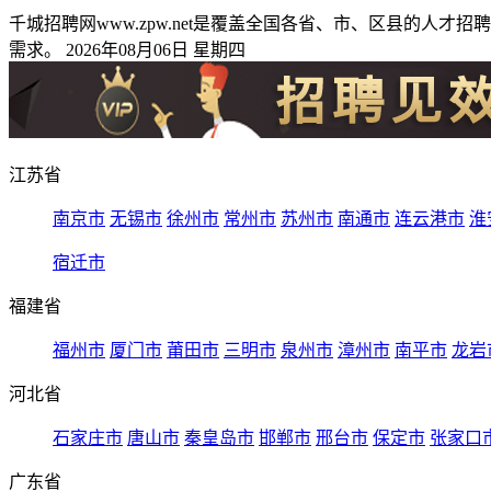
千城招聘网www.zpw.net是覆盖全国各省、市、区县的
需求。 2026年08月06日 星期四
江苏省
南京市
无锡市
徐州市
常州市
苏州市
南通市
连云港市
淮
宿迁市
福建省
福州市
厦门市
莆田市
三明市
泉州市
漳州市
南平市
龙岩
河北省
石家庄市
唐山市
秦皇岛市
邯郸市
邢台市
保定市
张家口
广东省