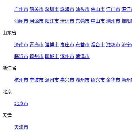
广州市
韶关市
深圳市
珠海市
汕头市
佛山市
江门市
湛江
汕尾市
河源市
阳江市
清远市
东莞市
中山市
潮州市
揭阳
山东省
济南市
青岛市
淄博市
枣庄市
东营市
烟台市
潍坊市
济宁
临沂市
德州市
聊城市
滨州市
菏泽市
浙江省
杭州市
宁波市
温州市
嘉兴市
湖州市
绍兴市
金华市
衢州
北京
北京市
天津
天津市