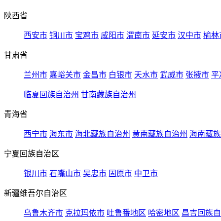
陕西省
西安市
铜川市
宝鸡市
咸阳市
渭南市
延安市
汉中市
榆林
甘肃省
兰州市
嘉峪关市
金昌市
白银市
天水市
武威市
张掖市
平
临夏回族自治州
甘南藏族自治州
青海省
西宁市
海东市
海北藏族自治州
黄南藏族自治州
海南藏族
宁夏回族自治区
银川市
石嘴山市
吴忠市
固原市
中卫市
新疆维吾尔自治区
乌鲁木齐市
克拉玛依市
吐鲁番地区
哈密地区
昌吉回族自