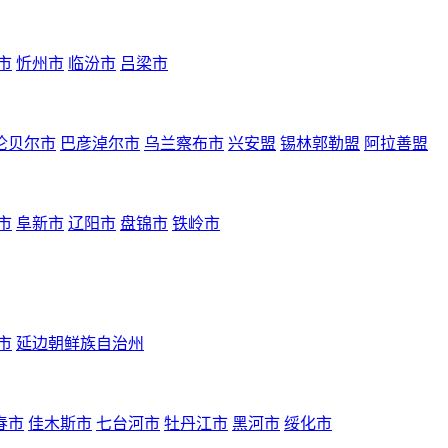
市
忻州市
临汾市
吕梁市
伦贝尔市
巴彦淖尔市
乌兰察布市
兴安盟
锡林郭勒盟
阿拉善盟
市
阜新市
辽阳市
盘锦市
铁岭市
市
延边朝鲜族自治州
春市
佳木斯市
七台河市
牡丹江市
黑河市
绥化市