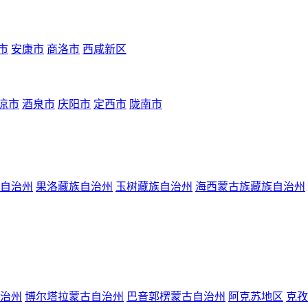
市
安康市
商洛市
西咸新区
凉市
酒泉市
庆阳市
定西市
陇南市
自治州
果洛藏族自治州
玉树藏族自治州
海西蒙古族藏族自治州
治州
博尔塔拉蒙古自治州
巴音郭楞蒙古自治州
阿克苏地区
克孜