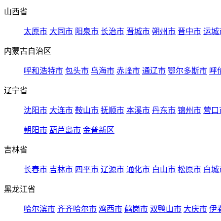
山西省
太原市
大同市
阳泉市
长治市
晋城市
朔州市
晋中市
运城
内蒙古自治区
呼和浩特市
包头市
乌海市
赤峰市
通辽市
鄂尔多斯市
呼
辽宁省
沈阳市
大连市
鞍山市
抚顺市
本溪市
丹东市
锦州市
营口
朝阳市
葫芦岛市
金普新区
吉林省
长春市
吉林市
四平市
辽源市
通化市
白山市
松原市
白城
黑龙江省
哈尔滨市
齐齐哈尔市
鸡西市
鹤岗市
双鸭山市
大庆市
伊