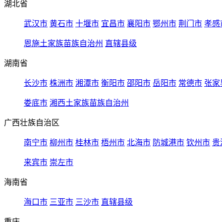
湖北省
武汉市
黄石市
十堰市
宜昌市
襄阳市
鄂州市
荆门市
孝感
恩施土家族苗族自治州
直辖县级
湖南省
长沙市
株洲市
湘潭市
衡阳市
邵阳市
岳阳市
常德市
张家
娄底市
湘西土家族苗族自治州
广西壮族自治区
南宁市
柳州市
桂林市
梧州市
北海市
防城港市
钦州市
贵
来宾市
崇左市
海南省
海口市
三亚市
三沙市
直辖县级
重庆