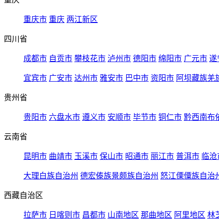
重庆市
重庆
两江新区
四川省
成都市
自贡市
攀枝花市
泸州市
德阳市
绵阳市
广元市
遂
宜宾市
广安市
达州市
雅安市
巴中市
资阳市
阿坝藏族羌
贵州省
贵阳市
六盘水市
遵义市
安顺市
毕节市
铜仁市
黔西南布
云南省
昆明市
曲靖市
玉溪市
保山市
昭通市
丽江市
普洱市
临沧
大理白族自治州
德宏傣族景颇族自治州
怒江傈僳族自治
西藏自治区
拉萨市
日喀则市
昌都市
山南地区
那曲地区
阿里地区
林