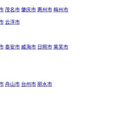
市
茂名市
肇庆市
惠州市
梅州市
市
云浮市
市
泰安市
威海市
日照市
莱芜市
市
舟山市
台州市
丽水市